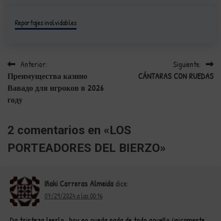
Reportajes inolvidables
Anterior:
Siguiente:
Navegación
Преимущества казино
CÁNTARAS CON RUEDAS
de
Вавадо для игроков в 2026
году
entradas
2 comentarios en «
LOS
PORTEADORES DEL BIERZO
»
Iñaki Carreras Almeida
dice:
07/29/2024 a las 00:16
Da tristeza leerlo…hoy no queda nada de todo aquello únicamente