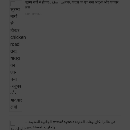
सुरम्य मार्गो से होकर chicken road तक, यात्रा का एक नया अनुभव और यादगार
लम्हे
08/10/2026
الجاذبية العظيمة لـ gates of olympus في عالم الكازينوهات الحديثة
وتجارب المستخدمين