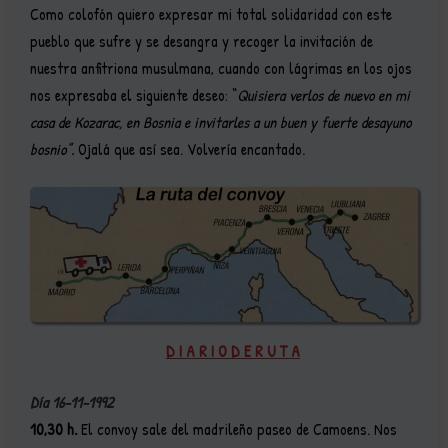
Como colofón quiero expresar mi total solidaridad con este
pueblo que sufre y se desangra y recoger la invitación de
nuestra anfitriona musulmana, cuando con lágrimas en los ojos
nos expresaba el siguiente deseo: “
Quisiera verlos de nuevo en mi
casa de Kozarac, en Bosnia e invitarles a un buen y fuerte desayuno
bosnio”.
Ojalá que así sea. Volvería encantado.
D I A R I O D E R U T A
Día 16-11-1992
10,30 h.
El convoy sale del madrileño paseo de Camoens. Nos