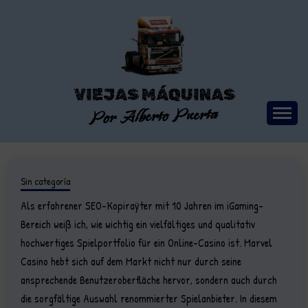
Saltar
al
contenido
VIEJAS MÁQUINAS
Por Alberto Puerta
Sin categoría
Als erfahrener SEO-Kopiraÿter mit 10 Jahren im iGaming-
Bereich weiß ich, wie wichtig ein vielfältiges und qualitativ
hochwertiges Spielportfolio für ein Online-Casino ist. Marvel
Casino hebt sich auf dem Markt nicht nur durch seine
ansprechende Benutzeroberfläche hervor, sondern auch durch
die sorgfältige Auswahl renommierter Spielanbieter. In diesem