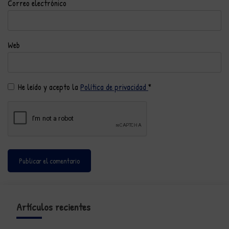
Correo electrónico
Web
He leído y acepto la
Política de privacidad
*
Artículos recientes