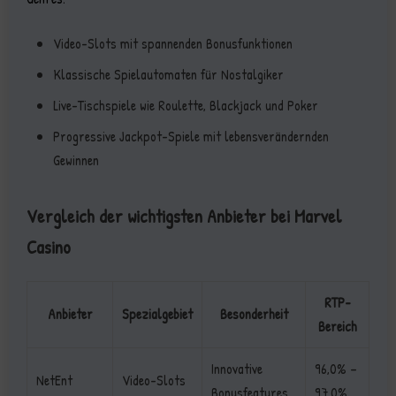
Video-Slots mit spannenden Bonusfunktionen
Klassische Spielautomaten für Nostalgiker
Live-Tischspiele wie Roulette, Blackjack und Poker
Progressive Jackpot-Spiele mit lebensverändernden
Gewinnen
Vergleich der wichtigsten Anbieter bei Marvel
Casino
RTP-
Anbieter
Spezialgebiet
Besonderheit
Bereich
Innovative
96,0% –
NetEnt
Video-Slots
Bonusfeatures
97,0%