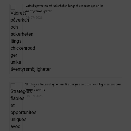
Vädrets påverkan och säkerheten längs chickenroad ger unika
äventyrsmöjligheter
08/07/2026
Stratégies fiables et opportunités uniques avec casino en ligne suisse pour
joueurs avertis
08/07/2026