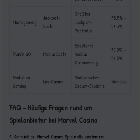
Größtes
Jackpot-
95,5% –
Microgaming
Jackpot-
Slots
96,5%
Portfolio
Exzellente
96,0% –
Play’n GO
Mobile Slots
mobile
96,5%
Optimierung
Evolution
Realistisches
Live Casino
Variabel
Gaming
Dealer-Erlebnis
FAQ – Häufige Fragen rund um
Spielanbieter bei Marvel Casino
1. Kann ich bei Marvel Casino Spiele alle kostenfrei