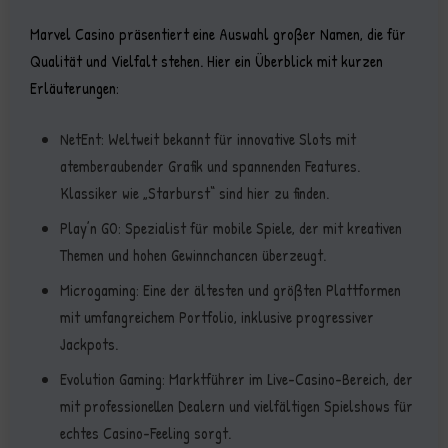
Marvel Casino präsentiert eine Auswahl großer Namen, die für
Qualität und Vielfalt stehen. Hier ein Überblick mit kurzen
Erläuterungen:
NetEnt: Weltweit bekannt für innovative Slots mit
atemberaubender Grafik und spannenden Features.
Klassiker wie „Starburst“ sind hier zu finden.
Play’n GO: Spezialist für mobile Spiele, der mit kreativen
Themen und hohen Gewinnchancen überzeugt.
Microgaming: Eine der ältesten und größten Plattformen
mit umfangreichem Portfolio, inklusive progressiver
Jackpots.
Evolution Gaming: Marktführer im Live-Casino-Bereich, der
mit professionellen Dealern und vielfältigen Spielshows für
echtes Casino-Feeling sorgt.