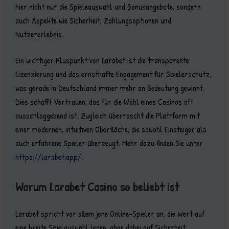
hier nicht nur die Spieleauswahl und Bonusangebote, sondern
auch Aspekte wie Sicherheit, Zahlungsoptionen und
Nutzererlebnis.
Ein wichtiger Pluspunkt von Larabet ist die transparente
Lizenzierung und das ernsthafte Engagement für Spielerschutz,
was gerade in Deutschland immer mehr an Bedeutung gewinnt.
Dies schafft Vertrauen, das für die Wahl eines Casinos oft
ausschlaggebend ist. Zugleich überrascht die Plattform mit
einer modernen, intuitiven Oberfläche, die sowohl Einsteiger als
auch erfahrene Spieler überzeugt. Mehr dazu finden Sie unter
https://larabet.app/
.
Warum Larabet Casino so beliebt ist
Larabet spricht vor allem jene Online-Spieler an, die Wert auf
eine breite Spielauswahl legen, ohne dabei auf Sicherheit