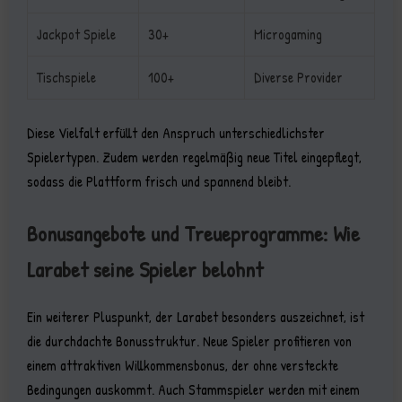
Jackpot Spiele
30+
Microgaming
Tischspiele
100+
Diverse Provider
Diese Vielfalt erfüllt den Anspruch unterschiedlichster
Spielertypen. Zudem werden regelmäßig neue Titel eingepflegt,
sodass die Plattform frisch und spannend bleibt.
Bonusangebote und Treueprogramme: Wie
Larabet seine Spieler belohnt
Ein weiterer Pluspunkt, der Larabet besonders auszeichnet, ist
die durchdachte Bonusstruktur. Neue Spieler profitieren von
einem attraktiven Willkommensbonus, der ohne versteckte
Bedingungen auskommt. Auch Stammspieler werden mit einem