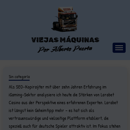
Saltar
al
contenido
VIEJAS MÁQUINAS
Por Alberto Puerta
Sin categoría
Als SEO-Kopiraýter mit über zehn Jahren Erfahrung im
iGaming-Sektor analysiere ich heute die Stärken von Larabet
Casino aus der Perspektive eines erfahrenen Experten. Larabet
ist längst kein Geheimtipp mehr – es hat sich als
vertrauenswürdige und vielseitige Plattform etabliert, die
speziell auch für deutsche Spieler attraktiv ist. Im Fokus stehen