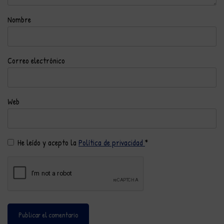
Nombre
Correo electrónico
Web
He leído y acepto la
Política de privacidad
*