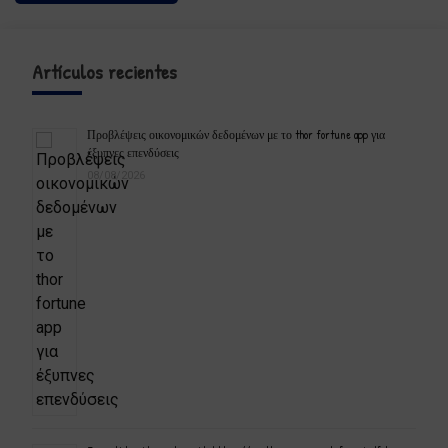
Artículos recientes
Προβλέψεις οικονομικών δεδομένων με το thor fortune app για
έξυπνες επενδύσεις
08/08/2026