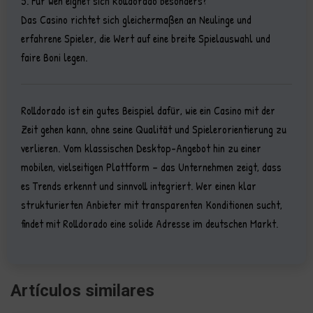
5. Für wen eignet sich Rolldorado besonders?
Das Casino richtet sich gleichermaßen an Neulinge und
erfahrene Spieler, die Wert auf eine breite Spielauswahl und
faire Boni legen.
Rolldorado ist ein gutes Beispiel dafür, wie ein Casino mit der
Zeit gehen kann, ohne seine Qualität und Spielerorientierung zu
verlieren. Vom klassischen Desktop-Angebot hin zu einer
mobilen, vielseitigen Plattform – das Unternehmen zeigt, dass
es Trends erkennt und sinnvoll integriert. Wer einen klar
strukturierten Anbieter mit transparenten Konditionen sucht,
findet mit Rolldorado eine solide Adresse im deutschen Markt.
Artículos similares