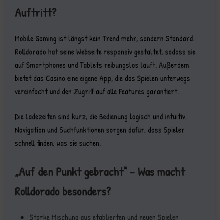
Auftritt?
Mobile Gaming ist längst kein Trend mehr, sondern Standard.
Rolldorado hat seine Webseite responsiv gestaltet, sodass sie
auf Smartphones und Tablets reibungslos läuft. Außerdem
bietet das Casino eine eigene App, die das Spielen unterwegs
vereinfacht und den Zugriff auf alle Features garantiert.
Die Ladezeiten sind kurz, die Bedienung logisch und intuitiv.
Navigation und Suchfunktionen sorgen dafür, dass Spieler
schnell finden, was sie suchen.
„Auf den Punkt gebracht“ – Was macht
Rolldorado besonders?
Starke Mischung aus etablierten und neuen Spielen