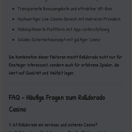
Transparente Bonusangebote und attraktive VIP-Boni
Hochwertiger Live-Casino-Bereich mit mehreren Providern
Mobiloptimierte Plattform mit App-Unterstützung
Solides Sicherheitskonzept mit gültiger Lizenz
Die Kombination dieser Faktoren macht Rolldorado nicht nur für
Einsteiger interessant, sondern auch für erfahrene Spieler, die
Wert auf Qualität und Vielfalt legen.
FAQ – Häufige Fragen zum Rolldorado
Casino
1. Ist Rolldorado ein seriöses und sicheres Casino?