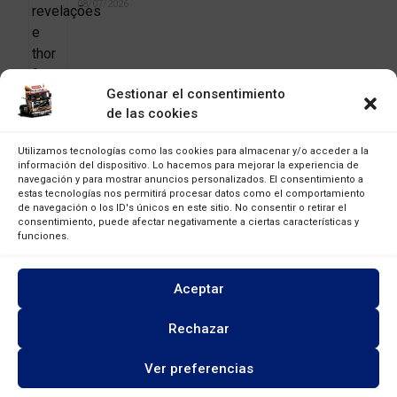
08/07/2026
Gestionar el consentimiento
de las cookies
Utilizamos tecnologías como las cookies para almacenar y/o acceder a la
información del dispositivo. Lo hacemos para mejorar la experiencia de
navegación y para mostrar anuncios personalizados. El consentimiento a
estas tecnologías nos permitirá procesar datos como el comportamiento
de navegación o los ID's únicos en este sitio. No consentir o retirar el
consentimiento, puede afectar negativamente a ciertas características y
funciones.
Aceptar
Rechazar
Ver preferencias
Aviso legal
Política de privacidad
Política de Cookies
Contacto
Desarrollador web