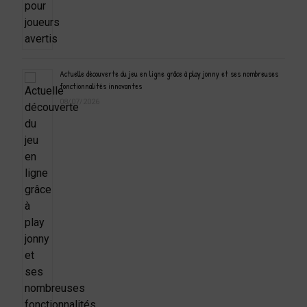
Actuelle découverte du jeu en ligne grâce à play jonny et ses nombreuses
fonctionnalités innovantes
08/07/2026