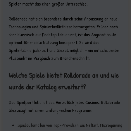
Spieler macht das einen großen Unterschied.
Rolldorado hat sich besonders durch seine Anpassung an neue
Technologien und Spielerbedürfnisse hervorgetan. Früher noch
eher klassisch auf Desktop fokussiert, ist das Angebot heute
optimal für mobile Nutzung konzipiert. So wird das
Spielerlebnis jederzeit und überall möglich – ein entscheidender
Pluspunkt im Vergleich zum Branchenschnitt.
Welche Spiele bietet Rolldorado an und wie
wurde der Katalog erweitert?
Das Spielportfolio ist das Herzstück jedes Casinos. Rolldorado
überzeugt mit einem umfangreichen Programm:
Spielautomaten von Top-Providern wie NetEnt, Microgaming