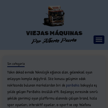
Saltar
al
contenido
VIEJAS MÁQUINAS
Por Alberto Puerta
Sin categoría
Yakın dekad evrede teknolojik eğlence alan, geleneksel oyun
anlayışını komple değiştirdi. Söz konusu gelişimin odak
noktasında bulunan markalardan biri de
paribahis
bakışıyla eş
yolda gelişen PariBahis öncülük etti. Başlangıç evresinde sınırlı
şekilde çevrimiçi oyun platformu alanında çalışan brand, hızla
spor oyunları, interaktif oyunlar, e-sport ve cep telefonu