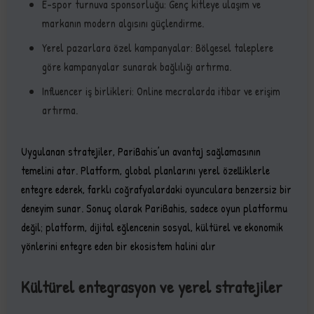
E-spor turnuva sponsorluğu: Genç kitleye ulaşım ve
markanın modern algısını güçlendirme.
Yerel pazarlara özel kampanyalar: Bölgesel taleplere
göre kampanyalar sunarak bağlılığı artırma.
Influencer iş birlikleri: Online mecralarda itibar ve erişim
artırma.
Uygulanan stratejiler, PariBahis’un avantaj sağlamasının
temelini atar. Platform, global planlarını yerel özelliklerle
entegre ederek, farklı coğrafyalardaki oyunculara benzersiz bir
deneyim sunar. Sonuç olarak PariBahis, sadece oyun platformu
değil; platform, dijital eğlencenin sosyal, kültürel ve ekonomik
yönlerini entegre eden bir ekosistem halini alır
Kültürel entegrasyon ve yerel stratejiler