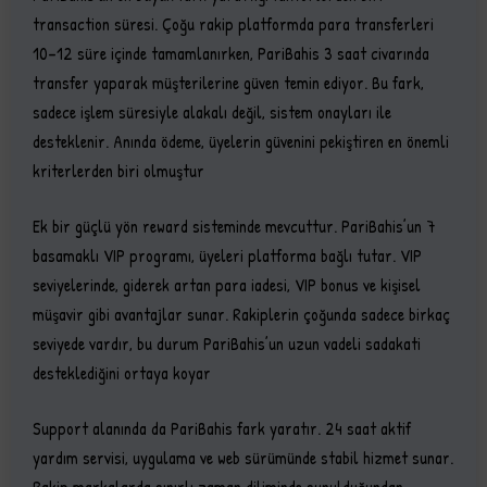
transaction süresi. Çoğu rakip platformda para transferleri
10–12 süre içinde tamamlanırken, PariBahis 3 saat civarında
transfer yaparak müşterilerine güven temin ediyor. Bu fark,
sadece işlem süresiyle alakalı değil, sistem onayları ile
desteklenir. Anında ödeme, üyelerin güvenini pekiştiren en önemli
kriterlerden biri olmuştur
Ek bir güçlü yön reward sisteminde mevcuttur. PariBahis’un 7
basamaklı VIP programı, üyeleri platforma bağlı tutar. VIP
seviyelerinde, giderek artan para iadesi, VIP bonus ve kişisel
müşavir gibi avantajlar sunar. Rakiplerin çoğunda sadece birkaç
seviyede vardır, bu durum PariBahis’un uzun vadeli sadakati
desteklediğini ortaya koyar
Support alanında da PariBahis fark yaratır. 24 saat aktif
yardım servisi, uygulama ve web sürümünde stabil hizmet sunar.
Rakip markalarda sınırlı zaman diliminde sunulduğundan,