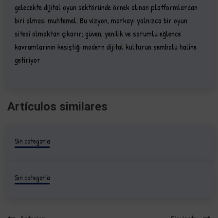
gelecekte dijital oyun sektöründe örnek alınan platformlardan
biri olması muhtemel. Bu vizyon, markayı yalnızca bir oyun
sitesi olmaktan çıkarır; güven, yenilik ve sorumlu eğlence
kavramlarının kesiştiği modern dijital kültürün sembolü haline
getiriyor
Artículos similares
Sin categoría
Sin categoría