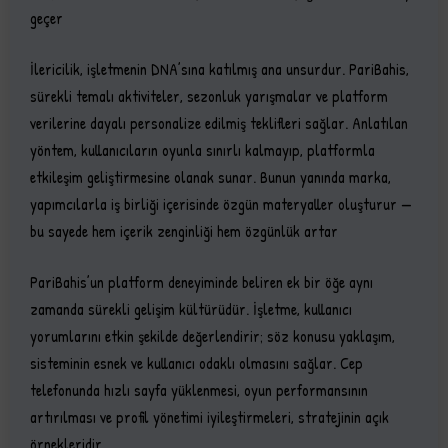
geçer
İlericilik, işletmenin DNA’sına katılmış ana unsurdur. PariBahis,
sürekli temalı aktiviteler, sezonluk yarışmalar ve platform
verilerine dayalı personalize edilmiş teklifleri sağlar. Anlatılan
yöntem, kullanıcıların oyunla sınırlı kalmayıp, platformla
etkileşim geliştirmesine olanak sunar. Bunun yanında marka,
yapımcılarla iş birliği içerisinde özgün materyaller oluşturur —
bu sayede hem içerik zenginliği hem özgünlük artar
PariBahis’un platform deneyiminde beliren ek bir öğe aynı
zamanda sürekli gelişim kültürüdür. İşletme, kullanıcı
yorumlarını etkin şekilde değerlendirir; söz konusu yaklaşım,
sisteminin esnek ve kullanıcı odaklı olmasını sağlar. Cep
telefonunda hızlı sayfa yüklenmesi, oyun performansının
artırılması ve profil yönetimi iyileştirmeleri, stratejinin açık
örnekleridir