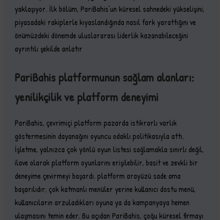
yaklaşıyor. İlk bölüm, PariBahis’un küresel sahnedeki yükselişini,
piyasadaki rakiplerle kıyaslandığında nasıl fark yarattığını ve
önümüzdeki dönemde uluslararası liderlik kazanabileceğini
ayrıntılı şekilde anlatır
PariBahis platformunun sağlam alanları:
yenilikçilik ve platform deneyimi
PariBahis, çevrimiçi platform pazarda istikrarlı varlık
göstermesinin dayanağını oyuncu odaklı politikasıyla attı.
İşletme, yalnızca çok yönlü oyun listesi sağlamakla sınırlı değil,
ilave olarak platform oyunlarını erişilebilir, basit ve zevkli bir
deneyime çevirmeyi başardı. platform arayüzü sade ama
başarılıdır; çok katmanlı menüler yerine kullanıcı dostu menü,
kullanıcıların arzuladıkları oyuna ya da kampanyaya hemen
ulaşmasını temin eder. Bu açıdan PariBahis, çoğu küresel firmayı