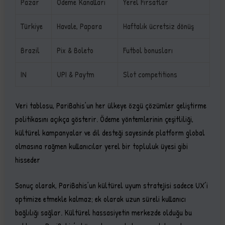
Pazar
Ödeme Kanalları
Yerel Fırsatlar
Türkiye
Havale, Papara
Haftalık ücretsiz dönüş
Brazil
Pix & Boleto
Futbol bonusları
IN
UPI & Paytm
Slot competitions
Veri tablosu, PariBahis’un her ülkeye özgü çözümler geliştirme
politikasını açıkça gösterir. Ödeme yöntemlerinin çeşitliliği,
kültürel kampanyalar ve dil desteği sayesinde platform global
olmasına rağmen kullanıcılar yerel bir topluluk üyesi gibi
hisseder
Sonuç olarak, PariBahis’un kültürel uyum stratejisi sadece UX’i
optimize etmekle kalmaz; ek olarak uzun süreli kullanıcı
bağlılığı sağlar. Kültürel hassasiyetin merkezde olduğu bu