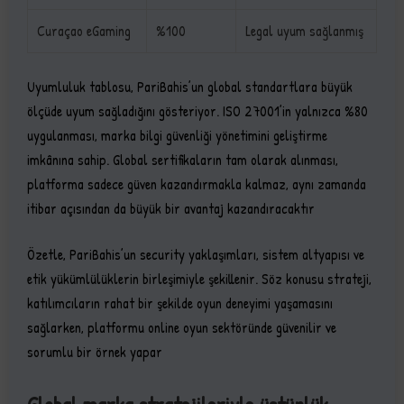
Curaçao eGaming
%100
Legal uyum sağlanmış
Uyumluluk tablosu, PariBahis’un global standartlara büyük
ölçüde uyum sağladığını gösteriyor. ISO 27001’in yalnızca %80
uygulanması, marka bilgi güvenliği yönetimini geliştirme
imkânına sahip. Global sertifikaların tam olarak alınması,
platforma sadece güven kazandırmakla kalmaz, aynı zamanda
itibar açısından da büyük bir avantaj kazandıracaktır
Özetle, PariBahis’un security yaklaşımları, sistem altyapısı ve
etik yükümlülüklerin birleşimiyle şekillenir. Söz konusu strateji,
katılımcıların rahat bir şekilde oyun deneyimi yaşamasını
sağlarken, platformu online oyun sektöründe güvenilir ve
sorumlu bir örnek yapar
Global marka stratejileriyle üstünlük