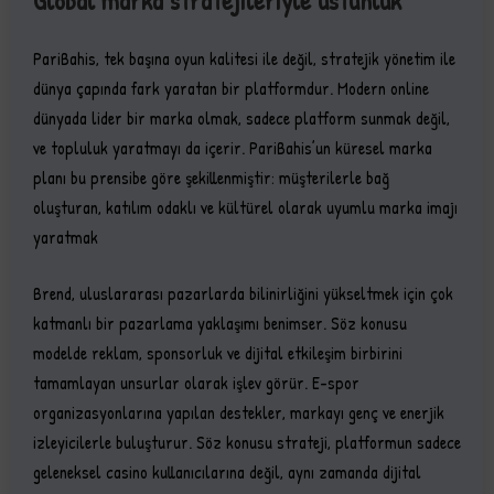
PariBahis, tek başına oyun kalitesi ile değil, stratejik yönetim ile
dünya çapında fark yaratan bir platformdur. Modern online
dünyada lider bir marka olmak, sadece platform sunmak değil,
ve topluluk yaratmayı da içerir. PariBahis’un küresel marka
planı bu prensibe göre şekillenmiştir: müşterilerle bağ
oluşturan, katılım odaklı ve kültürel olarak uyumlu marka imajı
yaratmak
Brend, uluslararası pazarlarda bilinirliğini yükseltmek için çok
katmanlı bir pazarlama yaklaşımı benimser. Söz konusu
modelde reklam, sponsorluk ve dijital etkileşim birbirini
tamamlayan unsurlar olarak işlev görür. E-spor
organizasyonlarına yapılan destekler, markayı genç ve enerjik
izleyicilerle buluşturur. Söz konusu strateji, platformun sadece
geleneksel casino kullanıcılarına değil, aynı zamanda dijital