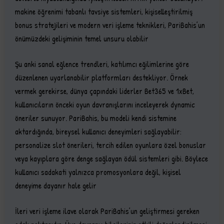
makine öğrenimi tabanlı tavsiye sistemleri, kişiselleştirilmiş
bonus stratejileri ve modern veri işleme teknikleri, PariBahis’un
önümüzdeki gelişiminin temel unsuru olabilir
Şu anki sanal eğlence trendleri, katılımcı eğilimlerine göre
düzenlenen uyarlanabilir platformları destekliyor. Örnek
vermek gerekirse, dünya çapındaki liderler Bet365 ve 1xBet,
kullanıcıların önceki oyun davranışlarını inceleyerek dynamic
öneriler sunuyor. PariBahis, bu modeli kendi sistemine
aktardığında, bireysel kullanıcı deneyimleri sağlayabilir:
personalize slot önerileri, tercih edilen oyunlara özel bonuslar
veya kayıplara göre denge sağlayan ödül sistemleri gibi. Böylece
kullanıcı sadakati yalnızca promosyonlara değil, kişisel
deneyime dayanır hale gelir
İleri veri işleme ilave olarak PariBahis’un geliştirmesi gereken