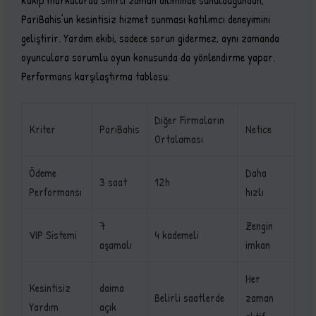
PariBahis’un kesintisiz hizmet sunması katılımcı deneyimini
geliştirir. Yardım ekibi, sadece sorun gidermez, aynı zamanda
oyunculara sorumlu oyun konusunda da yönlendirme yapar.
Performans karşılaştırma tablosu:
Diğer Firmaların
Kriter
PariBahis
Netice
Ortalaması
Ödeme
Daha
3 saat
12h
Performansı
hızlı
7
Zengin
VIP Sistemi
4 kademeli
aşamalı
imkan
Her
Kesintisiz
daima
Belirli saatlerde
zaman
Yardım
açık