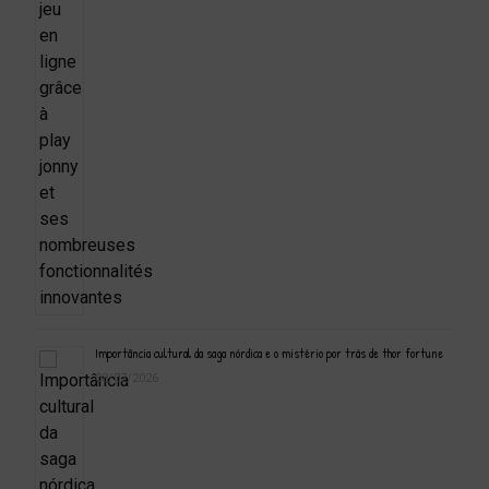
Importância cultural da saga nórdica e o mistério por trás de thor fortune
08/07/2026