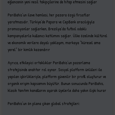
eğlencenin yeni nesil takipçilerine de hitap etmesini sağlar
PariBahis’un ilave hamlesi, her pazara özgü fırsatlar
yaratmasıdır. Türkiye’de Papara ve CepBank aracılığıyla
promosyonlar sağlarken, Brezilya’da futbol odaklı
kampanyalarla kullanıcı katılımını sağlar. Ülke özelinde kültürel
ve ekonomik verilere dayalı yaklaşım, markaya “küresel ama
yerel” bir kimlik kazandırır
Ayrıca, etkileyici ortaklıklar PariBahis’un pazarlama
stratejisinde anahtar rol oynar. Sosyal platform ünlüleri ile
yapılan işbirlikleriyle, platform güvenilir bir profil oluşturur ve
organik erişim kapsamını büyütür. Bunun sonucunda PariBahis,
klasik tanıtım kanallarını aşarak üyelerle daha yakın ilişki kurar
PariBahis’un ön plana çıkan global stratejileri: