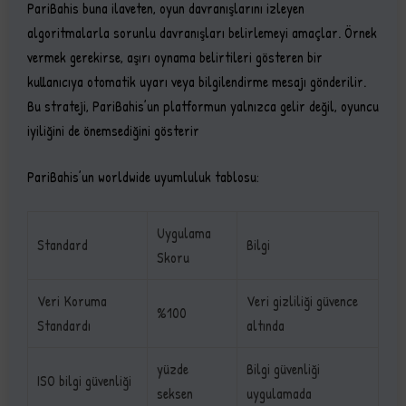
PariBahis buna ilaveten, oyun davranışlarını izleyen
algoritmalarla sorunlu davranışları belirlemeyi amaçlar. Örnek
vermek gerekirse, aşırı oynama belirtileri gösteren bir
kullanıcıya otomatik uyarı veya bilgilendirme mesajı gönderilir.
Bu strateji, PariBahis’un platformun yalnızca gelir değil, oyuncu
iyiliğini de önemsediğini gösterir
PariBahis’un worldwide uyumluluk tablosu:
Uygulama
Standard
Bilgi
Skoru
Veri Koruma
Veri gizliliği güvence
%100
Standardı
altında
yüzde
Bilgi güvenliği
ISO bilgi güvenliği
seksen
uygulamada