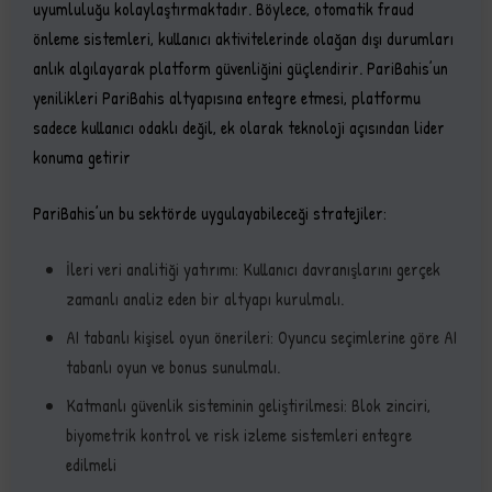
uyumluluğu kolaylaştırmaktadır. Böylece, otomatik fraud
önleme sistemleri, kullanıcı aktivitelerinde olağan dışı durumları
anlık algılayarak platform güvenliğini güçlendirir. PariBahis’un
yenilikleri PariBahis altyapısına entegre etmesi, platformu
sadece kullanıcı odaklı değil, ek olarak teknoloji açısından lider
konuma getirir
PariBahis’un bu sektörde uygulayabileceği stratejiler:
İleri veri analitiği yatırımı: Kullanıcı davranışlarını gerçek
zamanlı analiz eden bir altyapı kurulmalı.
AI tabanlı kişisel oyun önerileri: Oyuncu seçimlerine göre AI
tabanlı oyun ve bonus sunulmalı.
Katmanlı güvenlik sisteminin geliştirilmesi: Blok zinciri,
biyometrik kontrol ve risk izleme sistemleri entegre
edilmeli