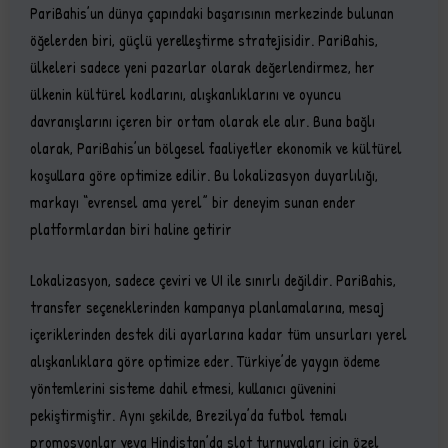
PariBahis’un dünya çapındaki başarısının merkezinde bulunan
öğelerden biri, güçlü yerelleştirme stratejisidir. PariBahis,
ülkeleri sadece yeni pazarlar olarak değerlendirmez, her
ülkenin kültürel kodlarını, alışkanlıklarını ve oyuncu
davranışlarını içeren bir ortam olarak ele alır. Buna bağlı
olarak, PariBahis’un bölgesel faaliyetler ekonomik ve kültürel
koşullara göre optimize edilir. Bu lokalizasyon duyarlılığı,
markayı “evrensel ama yerel” bir deneyim sunan ender
platformlardan biri haline getirir
Lokalizasyon, sadece çeviri ve UI ile sınırlı değildir. PariBahis,
transfer seçeneklerinden kampanya planlamalarına, mesaj
içeriklerinden destek dili ayarlarına kadar tüm unsurları yerel
alışkanlıklara göre optimize eder. Türkiye’de yaygın ödeme
yöntemlerini sisteme dahil etmesi, kullanıcı güvenini
pekiştirmiştir. Aynı şekilde, Brezilya’da futbol temalı
promosyonlar veya Hindistan’da slot turnuvaları için özel