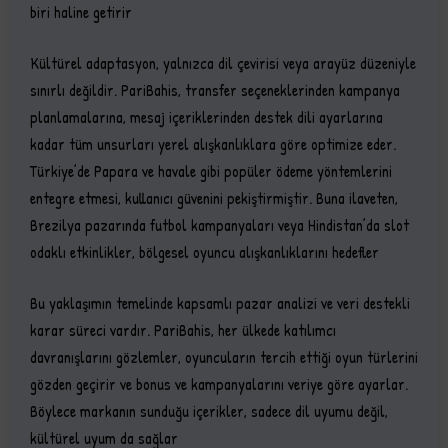
biri haline getirir
Kültürel adaptasyon, yalnızca dil çevirisi veya arayüz düzeniyle
sınırlı değildir. PariBahis, transfer seçeneklerinden kampanya
planlamalarına, mesaj içeriklerinden destek dili ayarlarına
kadar tüm unsurları yerel alışkanlıklara göre optimize eder.
Türkiye’de Papara ve havale gibi popüler ödeme yöntemlerini
entegre etmesi, kullanıcı güvenini pekiştirmiştir. Buna ilaveten,
Brezilya pazarında futbol kampanyaları veya Hindistan’da slot
odaklı etkinlikler, bölgesel oyuncu alışkanlıklarını hedefler
Bu yaklaşımın temelinde kapsamlı pazar analizi ve veri destekli
karar süreci vardır. PariBahis, her ülkede katılımcı
davranışlarını gözlemler, oyuncuların tercih ettiği oyun türlerini
gözden geçirir ve bonus ve kampanyalarını veriye göre ayarlar.
Böylece markanın sunduğu içerikler, sadece dil uyumu değil,
kültürel uyum da sağlar