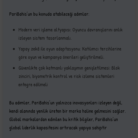
PariBahis’un bu konuda atabileceği adımlar:
Modern veri işleme altyapısı: Oyuncu davranışlarını anlık
izleyen sistem tasarlanmalı.
Yapay zekâ ile oyun adaptasyonu: Katılımcı tercihlerine
göre oyun ve kampanya önerileri geliştirilmeli.
Güvenlikte çok katmanlı yaklaşımın genişletilmesi: Blok
zinciri, biyometrik kontrol ve risk izleme sistemleri
entegre edilmeli
Bu adımlar, PariBahis’un yalnızca inovasyonları izleyen değil,
kendi alanında yenilik üreten bir marka haline gelmesini sağlar.
Global markalardan edinilen bu kritik bilgiler, PariBahis’un
global liderlik kapasitesini artıracak yapıya sahiptir