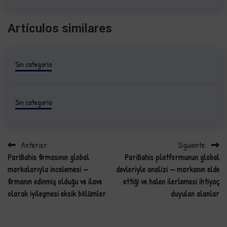
Artículos similares
Sin categoría
Sin categoría
Anterior:
Siguiente:
Navegación
PariBahis firmasının global
PariBahis platformunun global
de
markalarıyla incelemesi —
devleriyle analizi — markanın elde
firmanın edinmiş olduğu ve ilave
ettiği ve halen ilerlemesi ihtiyaç
entradas
olarak iyileşmesi eksik bölümler
duyulan alanlar