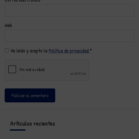
Web
He leído y acepto la
Política de privacidad
*
Artículos recientes