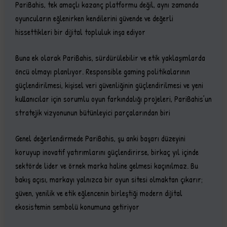
PariBahis, tek amaçlı kazanç platformu değil, aynı zamanda
oyuncuların eğlenirken kendilerini güvende ve değerli
hissettikleri bir dijital topluluk inşa ediyor
Buna ek olarak PariBahis, sürdürülebilir ve etik yaklaşımlarda
öncü olmayı planlıyor. Responsible gaming politikalarının
güçlendirilmesi, kişisel veri güvenliğinin güçlendirilmesi ve yeni
kullanıcılar için sorumlu oyun farkındalığı projeleri, PariBahis’un
stratejik vizyonunun bütünleyici parçalarından biri
Genel değerlendirmede PariBahis, şu anki başarı düzeyini
koruyup inovatif yatırımlarını güçlendirirse, birkaç yıl içinde
sektörde lider ve örnek marka haline gelmesi kaçınılmaz. Bu
bakış açısı, markayı yalnızca bir oyun sitesi olmaktan çıkarır;
güven, yenilik ve etik eğlencenin birleştiği modern dijital
ekosistemin sembolü konumuna getiriyor