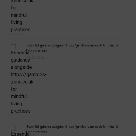
Essential guidance alongside https://gambles-zens.co.uk for mindful
living practices
08/08/2026
Essential guidance alongside https://gambles-zens.co.uk for mindful
living practices