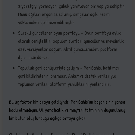
ziyaretçiyi yormayan, çabuk yanıtlayan bir yapıya sahiptir.
Menü öğeleri organize edilmiş, simgeler açık, resim
yüklemeleri optimize edilmiştir.
Sürekli güncellenen oyun portföyü – Oyun portföyü aylık
olarak genişletilir, popüler slotları günceller ve mevsimlik
özel versiyonlar sağlar. Aktif güncellemeler, platform
ilgisini sürdürür.
Topluluk geri dönüşleriyle gelişim – PariBahis, katılımcı
geri bildirimlerini önemser. Anket ve destek verileriyle
toplanan veriler, platform yeniliklerini yönlendirir.
Bu üç faktör bir araya geldiğinde, PariBahis’un başarısının şansa
bağlı olmadığını; UI, yaratıcılık ve müşteri tatmininin düşünülmüş
bir bütün oluşturduğu açıkça ortaya çıkar