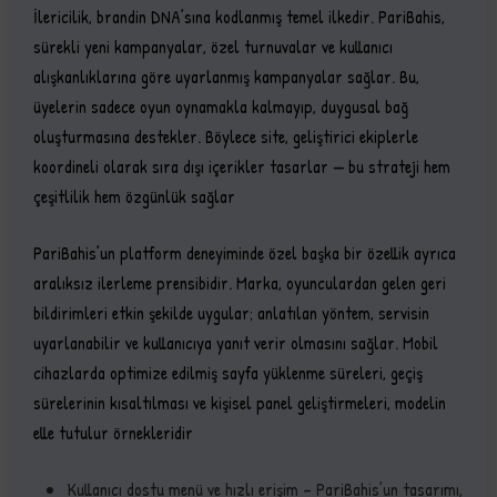
İlericilik, brandin DNA’sına kodlanmış temel ilkedir. PariBahis,
sürekli yeni kampanyalar, özel turnuvalar ve kullanıcı
alışkanlıklarına göre uyarlanmış kampanyalar sağlar. Bu,
üyelerin sadece oyun oynamakla kalmayıp, duygusal bağ
oluşturmasına destekler. Böylece site, geliştirici ekiplerle
koordineli olarak sıra dışı içerikler tasarlar — bu strateji hem
çeşitlilik hem özgünlük sağlar
PariBahis’un platform deneyiminde özel başka bir özellik ayrıca
aralıksız ilerleme prensibidir. Marka, oyunculardan gelen geri
bildirimleri etkin şekilde uygular; anlatılan yöntem, servisin
uyarlanabilir ve kullanıcıya yanıt verir olmasını sağlar. Mobil
cihazlarda optimize edilmiş sayfa yüklenme süreleri, geçiş
sürelerinin kısaltılması ve kişisel panel geliştirmeleri, modelin
elle tutulur örnekleridir
Kullanıcı dostu menü ve hızlı erişim – PariBahis’un tasarımı,