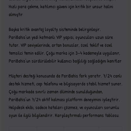
Hızlı para çekme, katılımcı güveni için kritik bir unsur halini
almıştır
Başka kritik avantaj loyalty sisteminde belirginleşir.
PariBahis’un yedi katmanlı VIP yapısı, oyuncuları uzun süre
tutar. VIP seviyelerinde, artan bonuslar, özel teklif ve özel
temsilci temin edilir. Çoğu marka için 3–4 kademeyle uygulanır,
PariBahis’un sürdürülebilir kullanıcı bağlılığı sağladığını kanıtlar
Müşteri desteği konusunda da PariBahis fark yaratır. 7/24 canlı
destek hizmeti, cep telefonu ve bilgisayarda stabil hizmet sunar.
Çoğu markada sınırlı zaman diliminde sunulduğundan,
PariBahis’un 7/24 aktif kalması platform deneyimini iyileştirir.
Helpdesk ekibi, sadece hataları çözmez, ve oyuncuları sorumlu
oyun ile ilgili bilgilendirir. Karşılaştırmalı performans tablosu: