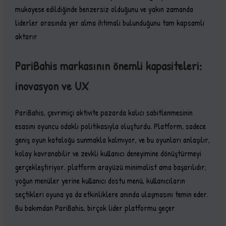
mukayese edildiğinde benzersiz olduğunu ve yakın zamanda
liderler arasında yer alma ihtimali bulunduğunu tam kapsamlı
aktarır
PariBahis markasının önemli kapasiteleri:
inovasyon ve UX
PariBahis, çevrimiçi aktivite pazarda kalıcı sabitlenmesinin
esasını oyuncu odaklı politikasıyla oluşturdu. Platform, sadece
geniş oyun kataloğu sunmakla kalmıyor, ve bu oyunları anlaşılır,
kolay kavranabilir ve zevkli kullanıcı deneyimine dönüştürmeyi
gerçekleştiriyor. platform arayüzü minimalist ama başarılıdır;
yoğun menüler yerine kullanıcı dostu menü, kullanıcıların
seçtikleri oyuna ya da etkinliklere anında ulaşmasını temin eder.
Bu bakımdan PariBahis, birçok lider platformu geçer