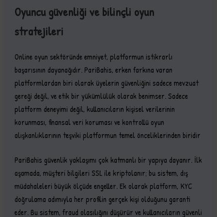
Oyuncu güvenliği ve bilinçli oyun
stratejileri
Online oyun sektöründe emniyet, platformun istikrarlı
başarısının dayanağıdır. PariBahis, erken farkına varan
platformlardan biri olarak üyelerin güvenliğini sadece mevzuat
gereği değil, ve etik bir yükümlülük olarak benimser. Sadece
platform deneyimi değil, kullanıcıların kişisel verilerinin
korunması, finansal veri koruması ve kontrollü oyun
alışkanlıklarının teşviki platformun temel önceliklerinden biridir
PariBahis güvenlik yaklaşımı çok katmanlı bir yapıya dayanır. İlk
aşamada, müşteri bilgileri SSL ile kriptolanır; bu sistem, dış
müdahaleleri büyük ölçüde engeller. Ek olarak platform, KYC
doğrulama adımıyla her profilin gerçek kişi olduğunu garanti
eder. Bu sistem, fraud olasılığını düşürür ve kullanıcıların güvenli