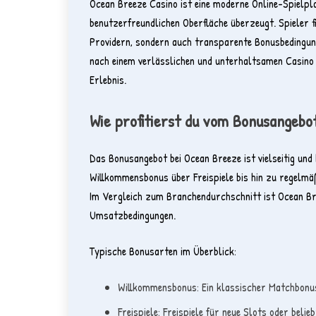
Ocean Breeze Casino ist eine moderne Online-Spielpl
benutzerfreundlichen Oberfläche überzeugt. Spieler fi
Providern, sondern auch transparente Bonusbedingunge
nach einem verlässlichen und unterhaltsamen Casino s
Erlebnis.
Wie profitierst du vom Bonusangebo
Das Bonusangebot bei Ocean Breeze ist vielseitig und
Willkommensbonus über Freispiele bis hin zu regelmäß
Im Vergleich zum Branchendurchschnitt ist Ocean Br
Umsatzbedingungen.
Typische Bonusarten im Überblick:
Willkommensbonus: Ein klassischer Matchbonus 
Freispiele: Freispiele für neue Slots oder belieb