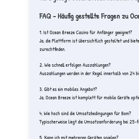
FAQ – Häufig gestellte Fragen zu O
1. Ist Ocean Breeze Casino für Anfänger geeignet?
Ja, die Plattform ist übersichtlich gestaltet und biete
zurechtfinden.
2. Wie schnell erfolgen Auszahlungen?
Auszahlungen werden in der Regel innerhalb von 24 b
3. Gibt es ein mobiles Angebot?
Ja, Ocean Breeze ist komplett für mobile Geräte opti
4. Wie hoch sind die Umsatzbedingungen für Boni?
Typischerweise liegt die Umsatzanforderung bei 25-f
5. Kann ich mit mehreren Geräten spielen?