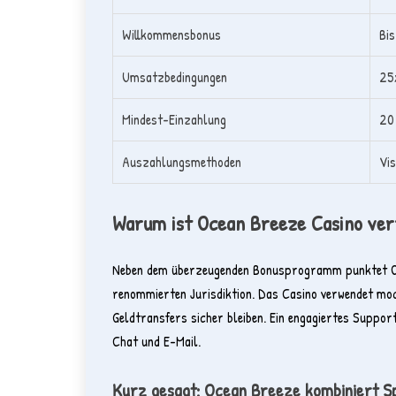
Willkommensbonus
Bis
Umsatzbedingungen
25
Mindest-Einzahlung
20
Auszahlungsmethoden
Vis
Warum ist Ocean Breeze Casino ver
Neben dem überzeugenden Bonusprogramm punktet Ocea
renommierten Jurisdiktion. Das Casino verwendet mo
Geldtransfers sicher bleiben. Ein engagiertes Suppo
Chat und E-Mail.
Kurz gesagt: Ocean Breeze kombiniert Sp