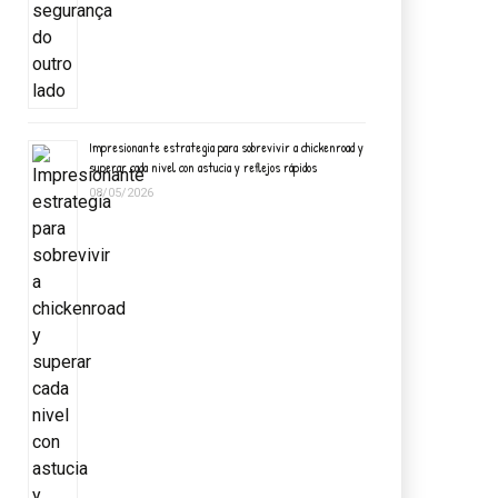
Impresionante estrategia para sobrevivir a chickenroad y
superar cada nivel con astucia y reflejos rápidos
08/05/2026