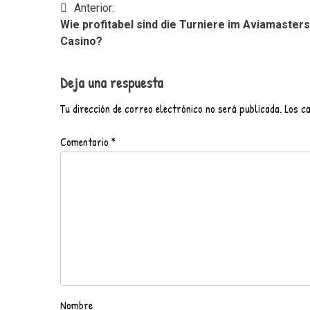
Anterior:
Navegación
Wie profitabel sind die Turniere im Aviamasters
de
Casino?
entradas
Deja una respuesta
Tu dirección de correo electrónico no será publicada.
Los c
Comentario
*
Nombre