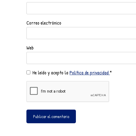
Correo electrónico
Web
He leído y acepto la
Política de privacidad
*