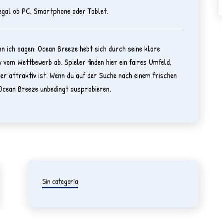
 egal ob PC, Smartphone oder Tablet.
n ich sagen: Ocean Breeze hebt sich durch seine klare
vom Wettbewerb ab. Spieler finden hier ein faires Umfeld,
r attraktiv ist. Wenn du auf der Suche nach einem frischen
 Ocean Breeze unbedingt ausprobieren.
Sin categoría