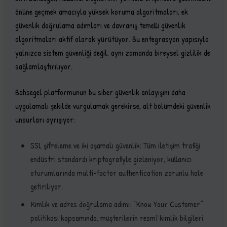
önüne geçmek amacıyla yüksek koruma algoritmaları, ek
güvenlik doğrulama adımları ve davranış temelli güvenlik
algoritmaları aktif olarak yürütüyor. Bu entegrasyon yapısıyla
yalnızca sistem güvenliği değil, aynı zamanda bireysel gizlilik de
sağlamlaştırılıyor.
Bahsegel platformunun bu siber güvenlik anlayışını daha
uygulamalı şekilde vurgulamak gerekirse, alt bölümdeki güvenlik
unsurları ayrışıyor:
SSL şifreleme ve iki aşamalı güvenlik: Tüm iletişim trafiği
endüstri standardı kriptografiyle gizleniyor, kullanıcı
oturumlarında multi-factor authentication zorunlu hale
getiriliyor.
Kimlik ve adres doğrulama adımı: “Know Your Customer”
politikası kapsamında, müşterilerin resmî kimlik bilgileri