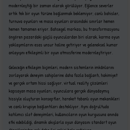
modernleştiği bir zaman olarak görülüyor. Eğlence severler
artık tek bir oyun türüne bağlanmak beklemiyor; canlı bahisler,
turnuva oyunları ve masa oyunları arasındaki sınırlar hemen
hemen tamamen eriyor. Bahsegel markası, bu transformasyonu
öngören pazardaki güçlü oyunculardan biri olarak, karma oyun
yaklaşımlarını esas unsur haline getiriyor ve geleneksel kumar
anlayışını etkileşimli bir oyun atmosferine modernleştiriyor.
Geleceğin etkileşim biçimleri, modern sistemlerin imkânlarını
zorlayarak deneyim sahiplerine daha fazla bağlantı, hakimiyet
ve gerçek ortam hissi sağlıyor. virtual reality çözümleri
kapsayan masa oyunları, oyunculara gerçek dünyadaymış
hissiyle oluşturan konseptler, hareket tabanlı oyun mekanikleri
ve canlı krupiye bağlantıları destekliyor. Aynı doğrultuda
katılımcı slot deneyimleri, kullanıcıların oyun kurgusuna anında
etki edebildiği, dinamik akışlarla oyun dünyasını standart oyun
döngülerinden çok daha ilgi çekici hale getiriyor.