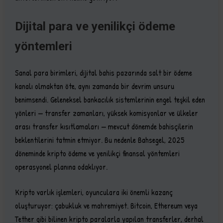
Dijital para ve yenilikçi ödeme
yöntemleri
Sanal para birimleri, dijital bahis pazarında salt bir ödeme
kanalı olmaktan öte, aynı zamanda bir devrim unsuru
benimsendi. Geleneksel bankacılık sistemlerinin engel teşkil eden
yönleri — transfer zamanları, yüksek komisyonlar ve ülkeler
arası transfer kısıtlamaları — mevcut dönemde bahisçilerin
beklentilerini tatmin etmiyor. Bu nedenle Bahsegel, 2025
döneminde kripto ödeme ve yenilikçi finansal yöntemleri
operasyonel planına odaklıyor.
Kripto varlık işlemleri, oyunculara iki önemli kazanç
oluşturuyor: çabukluk ve mahremiyet. Bitcoin, Ethereum veya
Tether gibi bilinen kripto paralarla yapılan transferler, derhal