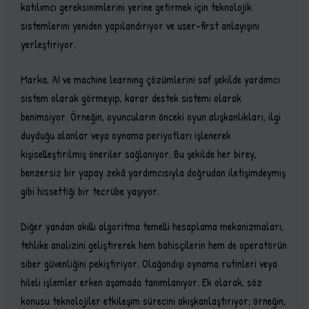
katılımcı gereksinimlerini yerine getirmek için teknolojik
sistemlerini yeniden yapılandırıyor ve user-first anlayışını
yerleştiriyor.
Marka, AI ve machine learning çözümlerini saf şekilde yardımcı
sistem olarak görmeyip, karar destek sistemi olarak
benimsiyor. Örneğin, oyuncuların önceki oyun alışkanlıkları, ilgi
duyduğu alanlar veya oynama periyotları işlenerek
kişiselleştirilmiş öneriler sağlanıyor. Bu şekilde her birey,
benzersiz bir yapay zekâ yardımcısıyla doğrudan iletişimdeymiş
gibi hissettiği bir tecrübe yaşıyor.
Diğer yandan akıllı algoritma temelli hesaplama mekanizmaları,
tehlike analizini geliştirerek hem bahisçilerin hem de operatörün
siber güvenliğini pekiştiriyor. Olağandışı oynama rutinleri veya
hileli işlemler erken aşamada tanımlanıyor. Ek olarak, söz
konusu teknolojiler etkileşim sürecini akışkanlaştırıyor; örneğin,