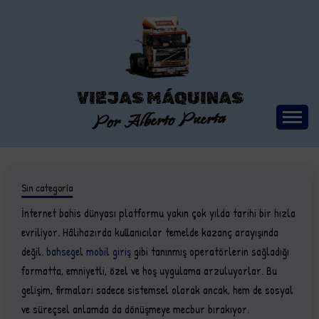
Saltar
al
contenido
VIEJAS MÁQUINAS
Por Alberto Puerta
Sin categoría
İnternet bahis dünyası platformu yakın çok yılda tarihi bir hızla
evriliyor. Hâlihazırda kullanıcılar temelde kazanç arayışında
değil.
bahsegel mobil giriş
gibi tanınmış operatörlerin sağladığı
formatta, emniyetli, özel ve hoş uygulama arzuluyorlar. Bu
gelişim, firmaları sadece sistemsel olarak ancak, hem de sosyal
ve süreçsel anlamda da dönüşmeye mecbur bırakıyor.