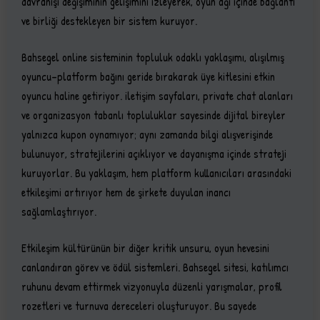
davranışı değişiminin gelişimini izleyerek, oyun ağı içinde bağlantı
ve birliği destekleyen bir sistem kuruyor.
Bahsegel online sisteminin topluluk odaklı yaklaşımı, alışılmış
oyuncu–platform bağını geride bırakarak üye kitlesini etkin
oyuncu haline getiriyor. iletişim sayfaları, private chat alanları
ve organizasyon tabanlı topluluklar sayesinde dijital bireyler
yalnızca kupon oynamıyor; aynı zamanda bilgi alışverişinde
bulunuyor, stratejilerini açıklıyor ve dayanışma içinde strateji
kuruyorlar. Bu yaklaşım, hem platform kullanıcıları arasındaki
etkileşimi artırıyor hem de şirkete duyulan inancı
sağlamlaştırıyor.
Etkileşim kültürünün bir diğer kritik unsuru, oyun hevesini
canlandıran görev ve ödül sistemleri. Bahsegel sitesi, katılımcı
ruhunu devam ettirmek vizyonuyla düzenli yarışmalar, profil
rozetleri ve turnuva dereceleri oluşturuyor. Bu sayede