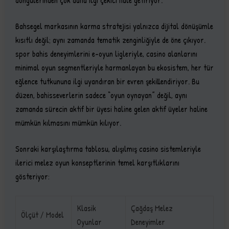
Bahsegel markasının karma stratejisi yalnızca dijital dönüşümle
kısıtlı değil; aynı zamanda tematik zenginliğiyle de öne çıkıyor.
spor bahis deneyimlerini e-oyun ligleriyle, casino alanlarını
minimal oyun segmentleriyle harmanlayan bu ekosistem, her tür
eğlence tutkununa ilgi uyandıran bir evren şekillendiriyor. Bu
düzen, bahisseverlerin sadece “oyun oynayan” değil, aynı
zamanda sürecin aktif bir üyesi haline gelen aktif üyeler haline
mümkün kılmasını mümkün kılıyor.
Sonraki karşılaştırma tablosu, alışılmış casino sistemleriyle
ilerici melez oyun konseptlerinin temel karşıtlıklarını
gösteriyor:
Klasik
Çağdaş Melez
Ölçüt / Model
Oyunlar
Deneyimler