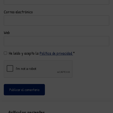
Correo electrónico
Web
He leído y acepto la
Política de privacidad
*
Artículos recientes