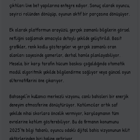
çıktıları live bet yapılarına entegre ediyor. Sonuç olarak oyuncu,
seyirci rolünden dönüşüp, oyunun aktif bir parçasına dönüşüyor.
Ek olarak platformun arayüzü, gerçek zamanlı bilgilerin görsel
netliğini sağlamak amacıyla detaylı şekilde geliştirildi. Basit
grafikler, renk kodlu göstergeler ve gerçek zamanlı oran
alanları sayesinde gamerlar, derhal hamle planlayabiliyor.
Mesela, bir karşı tarafın hücum baskısı çoğaldığında otomatik
modül algoritmik şekilde bilgilendirme sağlıyor veya güncel oyun
alternatiflerini öne çıkarıyor.
Bahsegel’in kullanıcı merkezli vizyonu, canlı bahisleri bir enerjik
deneyim atmosferine dönüştürüyor. Katılımcılar artık saf
şekilde nihai skorlara öncelik vermiyor, karşılaşmanın tüm
evrelerine katılım gösterebiliyor. Bu da firmanın konumunu
2025’te bilgi tabanlı, oyuncu odaklı dijital bahis vizyonunun kilit
aktörlerinden biri haline getiriyor.