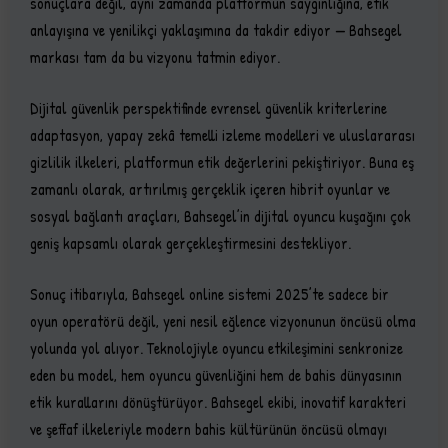
sonuçlara değil, aynı zamanda platformun saygınlığına, etik
anlayışına ve yenilikçi yaklaşımına da takdir ediyor — Bahsegel
markası tam da bu vizyonu tatmin ediyor.
Dijital güvenlik perspektifinde evrensel güvenlik kriterlerine
adaptasyon, yapay zekâ temelli izleme modelleri ve uluslararası
gizlilik ilkeleri, platformun etik değerlerini pekiştiriyor. Buna eş
zamanlı olarak, artırılmış gerçeklik içeren hibrit oyunlar ve
sosyal bağlantı araçları, Bahsegel’in dijital oyuncu kuşağını çok
geniş kapsamlı olarak gerçekleştirmesini destekliyor.
Sonuç itibarıyla, Bahsegel online sistemi 2025’te sadece bir
oyun operatörü değil, yeni nesil eğlence vizyonunun öncüsü olma
yolunda yol alıyor. Teknolojiyle oyuncu etkileşimini senkronize
eden bu model, hem oyuncu güvenliğini hem de bahis dünyasının
etik kurallarını dönüştürüyor. Bahsegel ekibi, inovatif karakteri
ve şeffaf ilkeleriyle modern bahis kültürünün öncüsü olmayı