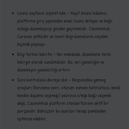
Lisans sayfasını ziyaret edin – Kayıt öncesi kullanıcı,
platforma giriş yapmadan evvel lisans detayını ve bağlı
olduğu düzenleyiciyi gözden geçirmelidir. Casinomhub,
Curacao yetkilidir ve resmî doğrulamalarını saydam
biçimde paylaşır.
Bilgi tarihini belirtin – Her makalede, düzenleme tarihi
belirgin olarak sunulmalıdır. Bu, veri güvenliğini ve
düzenleyici güvenilirliği artırır.
Süre kontrolünü devreye alın – Responsible gaming
araçları (harcama sınırı, oturum zamanı hatırlatıcısı, kendi
kendini dışlama seçeneği) yalnızca isteğe bağlı seçenek
değil, Casinomhub platform standartlarının aktif bir
parçasıdır. Bahisçiler bu ayarları hesap panelinden
optimize edebilir.