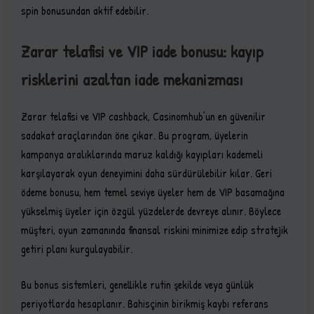
spin bonusundan aktif edebilir.
Zarar telafisi ve VIP iade bonusu: kayıp
risklerini azaltan iade mekanizması
Zarar telafisi ve VIP cashback, Casinomhub’un en güvenilir
sadakat araçlarından öne çıkar. Bu program, üyelerin
kampanya aralıklarında maruz kaldığı kayıpları kademeli
karşılayarak oyun deneyimini daha sürdürülebilir kılar. Geri
ödeme bonusu, hem temel seviye üyeler hem de VIP basamağına
yükselmiş üyeler için özgül yüzdelerde devreye alınır. Böylece
müşteri, oyun zamanında finansal riskini minimize edip stratejik
getiri planı kurgulayabilir.
Bu bonus sistemleri, genellikle rutin şekilde veya günlük
periyotlarda hesaplanır. Bahisçinin birikmiş kaybı referans