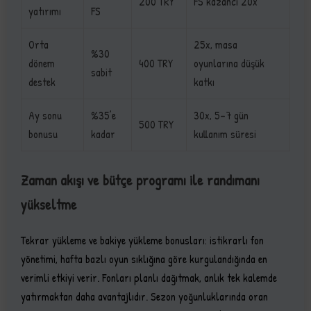
200 TRY
FS kazancı 20x
yatırımı
FS
Orta
25x, masa
%30
dönem
400 TRY
oyunlarına düşük
sabit
destek
katkı
Ay sonu
%35’e
30x, 5–7 gün
500 TRY
bonusu
kadar
kullanım süresi
Zaman akışı ve bütçe programı ile randımanı
yükseltme
Tekrar yükleme ve bakiye yükleme bonusları: istikrarlı fon
yönetimi, hafta bazlı oyun sıklığına göre kurgulandığında en
verimli etkiyi verir. Fonları planlı dağıtmak, anlık tek kalemde
yatırmaktan daha avantajlıdır. Sezon yoğunluklarında oran