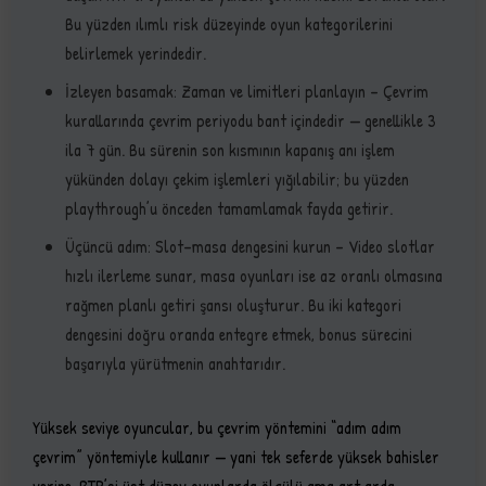
Bu yüzden ılımlı risk düzeyinde oyun kategorilerini
belirlemek yerindedir.
İzleyen basamak: Zaman ve limitleri planlayın – Çevrim
kurallarında çevrim periyodu bant içindedir — genellikle 3
ila 7 gün. Bu sürenin son kısmının kapanış anı işlem
yükünden dolayı çekim işlemleri yığılabilir; bu yüzden
playthrough’u önceden tamamlamak fayda getirir.
Üçüncü adım: Slot–masa dengesini kurun – Video slotlar
hızlı ilerleme sunar, masa oyunları ise az oranlı olmasına
rağmen planlı getiri şansı oluşturur. Bu iki kategori
dengesini doğru oranda entegre etmek, bonus sürecini
başarıyla yürütmenin anahtarıdır.
Yüksek seviye oyuncular, bu çevrim yöntemini “adım adım
çevrim” yöntemiyle kullanır — yani tek seferde yüksek bahisler