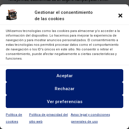
şekilde yararlanmanın sırrı, plansız oynamaktan ziyade bilinçli
Gestionar el consentimiento
hareket etmektir. Bilgece yapılan tercihler, planlı oyun
de las cookies
alışkanlığını optimize eder, gereksiz giderleri minimize eder ve
kullanıcıya hem tatmin hem de değer temin eder. Esas kazanç,
Utilizamos tecnologías como las cookies para almacenar y/o acceder a la
información del dispositivo. Lo hacemos para mejorar la experiencia de
sadece büyük bonuslarda değil, hesaplı ve planlı uygulamada
navegación y para mostrar anuncios personalizados. El consentimiento a
ortaya çıkar.
estas tecnologías nos permitirá procesar datos como el comportamiento
de navegación o los ID's únicos en este sitio. No consentir o retirar el
consentimiento, puede afectar negativamente a ciertas características y
funciones.
Artículos similares
Aceptar
Rechazar
Sin categoría
Ver preferencias
Sin categoría
Política de
Política de privacidad del
Aviso legal y condiciones
cookies
sitio web
generales de uso