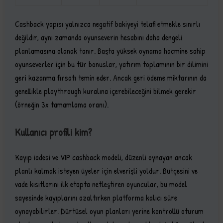
Cashback yapısı yalnızca negatif bakiyeyi telafi etmekle sınırlı
değildir, aynı zamanda oyunseverin hesabını daha dengeli
planlamasına olanak tanır. Başta yüksek oynama hacmine sahip
oyunseverler için bu tür bonuslar, yatırım toplamının bir dilimini
geri kazanma fırsatı temin eder. Ancak geri ödeme miktarının da
genellikle playthrough kuralına içerebileceğini bilmek gerekir
(örneğin 3x tamamlama oranı).
Kullanıcı profili kim?
Kayıp iadesi ve VIP cashback modeli, düzenli oynayan ancak
planlı kalmak isteyen üyeler için elverişli yoldur. Bütçesini ve
vade kısıtlarını ilk etapta netleştiren oyuncular, bu model
sayesinde kayıplarını azaltırken platforma kalıcı süre
oynayabilirler. Dürtüsel oyun planları yerine kontrollü oturum