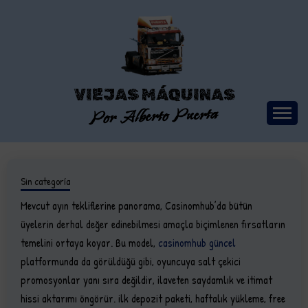
Saltar
al
contenido
VIEJAS MÁQUINAS
Por Alberto Puerta
Sin categoría
Mevcut ayın tekliflerine panorama, Casinomhub’da bütün
üyelerin derhal değer edinebilmesi amaçla biçimlenen fırsatların
temelini ortaya koyar. Bu model,
casinomhub güncel
platformunda da görüldüğü gibi, oyuncuya salt çekici
promosyonlar yanı sıra değildir, ilaveten saydamlık ve itimat
hissi aktarımı öngörür. ilk depozit paketi, haftalık yükleme, free