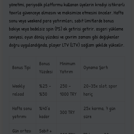
yönetimi, periyodik platformu kullanan üyelerin krediyi istikrarlı
tavırla güvenceye almasını ve maksimize etmesini önceler. Hafta
sonu veya weekend para yatırımları, sabit limitlerde bonus
bakiye veya bedelsiz spin (FS) ek getirisi getirir. asgari yükleme
seviyesi, oyun dönüş yüzdesi ve çevrim zamanı gibi değişkenler
doğru uygulandığında, player LTV (LTV) sağlam şekilde yükselir.
Bonus
Minimum
Bonus Tipi
Oynama Şartı
Yüzdesi
Yatırım
Weekly
%25 –
250 –
20–35x slot, spor
reload
%50
1000 TRY
hariç
Hafta sonu
%40’a
25x karma, 7 gün
300 TRY
yatırımı
kadar
süre
Gün ortası
Sabit +