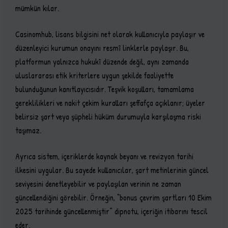
mümkün kılar.
Casinomhub, lisans bilgisini net olarak kullanıcıyla paylaşır ve
düzenleyici kurumun onayını resmî linklerle paylaşır. Bu,
platformun yalnızca hukukî düzende değil, aynı zamanda
uluslararası etik kriterlere uygun şekilde faaliyette
bulunduğunun kanıtlayıcısıdır. Teşvik koşulları, tamamlama
gereklilikleri ve nakit çekim kuralları şeffafça açıklanır; üyeler
belirsiz şart veya şüpheli hüküm durumuyla karşılaşma riski
taşımaz.
Ayrıca sistem, içeriklerde kaynak beyanı ve revizyon tarihi
ilkesini uygular. Bu sayede kullanıcılar, şart metinlerinin güncel
seviyesini denetleyebilir ve paylaşılan verinin ne zaman
güncellendiğini görebilir. Örneğin, “bonus çevrim şartları 10 Ekim
2025 tarihinde güncellenmiştir” dipnotu, içeriğin itibarını tescil
eder.