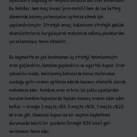
oyunculara sağladığı en tempolu bonuslardan özel konumlanır.
Bu teklifler, hem maç öncesi (pre-match) hem de live betting
döneminde kazanç potansiyelini optimize etmek için
yapılandırılmıştır. Stratejik amaç, kullanıcının stratejik şekilde
akümülatörlerini kurgulayarak maksimize edilmiş yüzdelerden
yararlanmasını temin etmektir.
Bu segmentte en çok benimsenen üç strateji tanımlanmıştır:
oran güçlendirici, kombine güçlendirici ve sigortalı kupon. Oran
yükseltici model, belirlenmiş bahislerde bonus motorunun
sunduğu getiri oranını optimize ederek kazancı otomatik olarak
maksimize eder. Kombine oran artırıcı ise çoklu oyunlardan
kurulan kombine kuponlarda toplam kazanç oranını adım adım
katlar — örneğin 3 maçta +%5, 5 maçta +%10, 7 maçta +%20
ek oran gibi. Güvenceli kupon ise bir seçimin kaybetmesi
durumunda belirli bir yüzdenin (örneğin %50’sinin) geri
verilmesini temin eder.