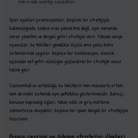
mikro iade avantajı sunulabilir.
Spor oyunları promosyonları, disiplinli bir stratejiyle
kullanıldığında, sadece oran yükseltme değil, aynı zamanda
zarar yönetimi ve dengeli getiri stratejisi verir. Yüksek seviye
oyuncular, bu teklifleri genellikle ölçülü ama çoklu bahis
sistemlerinde uygular; böylece her kombinasyon, olasılık
açısından net getiri olasılığını güçlendiren bir stratejik unsur
haline gelir.
Casinomhub’un üstünlüğü, bu tekliflerin hem masaüstü ortam
hem de mobil sistemde aynı şeffaflıkla gösterilmesidir. Bahisçi,
bonusun kapsadığı ligleri, taban odds ve giriş miktarını
zahmetsizce okuyabilir; böylece her işlem dengeli bir stratejiyle
hazırlanır.
Bonus çevrimi ve ödeme stratejisi: ilkeleri