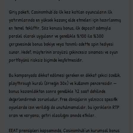
Giriş paketi, Casinomhub’da ilk kez katılan oyuncuların ilk
yatırımlarında en yüksek kazanç elde etmeleri için hazırlanmış
en temel tekliftir. Söz konusu bonus, ilk depozit adımıyla
paralel olarak uygulanır ve genellikle %100 ila %300
çerçevesinde bonus bakiye veya tanımlı adette spin hediyesi
sunar. Hedef, müşterinin arayüzü çekincesiz sınaması ve oyun
portföyünü risksiz biçimde keşfetmesidir.
Bu kampanyada dikkat edilmesi gereken en dikkat çekici özellik,
playthrough kuralı (örneğin 30x) ve kullanım penceresidir —
bonus kazanıldıktan sonra genellikle 72 saat dahilinde
değerlendirmek zorunludur. Free dönüşlerin yalnızca spesifik
oyunlarda izin verildiği da unutulmamalıdır; bu içeriklerin RTP
oranı ve varyansı, getiri olasılığını anında etkiler.
EEAT prensipleri kapsamında, Casinomhub’un kurumsal bonus