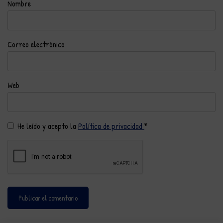
Nombre
Correo electrónico
Web
He leído y acepto la
Política de privacidad
*