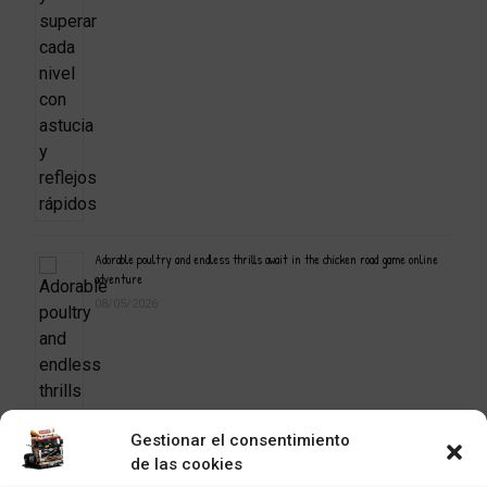
Adorable poultry and endless thrills await in the chicken road game online
adventure
08/05/2026
Gestionar el consentimiento
de las cookies