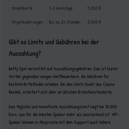
Kreditkarte
1-3 Werktage
5.000 €
Kryptowährungen
Bis zu 24 Stunden
5.000 €
Gibt es Limits und Gebühren bei der
Auszahlung?
Betty Spin verzichtet auf Auszahlungsgebühren. Das ist klarer
Vorteil gegenüber einigen Wettbewerbern, die Gebühren für
bestimmte Methoden erheben. Bei den Limits bleibt das Casino
flexibel, orientiert sich aber an üblichen Branchenstandards.
Das tägliche und monatliche Auszahlungslimit liegt bei 10.000
Euro, was für die meisten Spieler mehr als ausreichend ist. VIP-
Spieler können in Absprache mit dem Support auch höhere