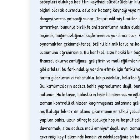
sebepleri oldukça basittir: keyfinizi sürdürülebilir 
biçimi olarak durmalı, asla bir kazanç kaynağı veya m
dengeyi verme yeteneği sunar. Tespit edilmiş limitle
artırırken, bununla birlikte ani zararların neden olabil
biçimde, bağımsızlığınızı keşfetmenize yardımcı olur. 
oynamaktan çekinmektense, belirli bir miktarla ne ka
lüzumunu öğrenirsiniz. Bu kontrol, size hakiki bir ba
finansal okuryazarlığınızı geliştirir ve mali eğilimle
gibi siteler, bu farkındalığı yardım etmek için farklı v
hatta giderlerinizi rahatlıkla takip edebilir, belirled
Bu, katılımcıların sadece bahis yapmalarına değil, bu
bulunur. Hatırlayın, bahislerin hedefi dinlenmek ve eğ
zaman kontrolü elinizden kaçırmışsınız anlamına geli
mutluluğu tekrar ön plana çıkarmanın en etkili yoludur
yapılan bahis, uzun süreçte oldukça hoş ve hoşnut edic
davranmak, size sadece mali emniyet değil, aynı zama
çevrimiçi keyif aleminde kendinize edebileceğiniz en ba