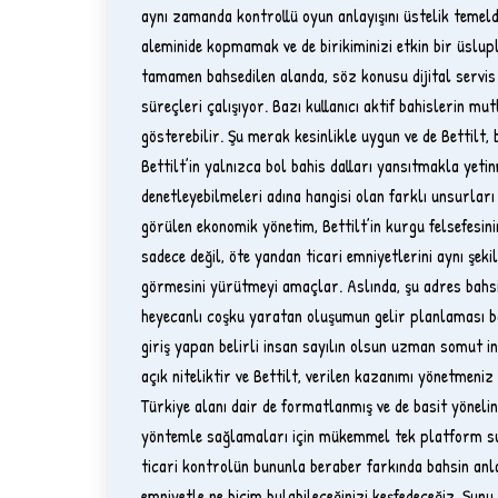
aynı zamanda kontrollü oyun anlayışını üstelik temel
aleminide kopmamak ve de birikiminizi etkin bir üslu
tamamen bahsedilen alanda, söz konusu dijital servis
süreçleri çalışıyor. Bazı kullanıcı aktif bahislerin m
gösterebilir. Şu merak kesinlikle uygun ve de Bettilt, 
Bettilt’in yalnızca bol bahis dalları yansıtmakla yetinm
denetleyebilmeleri adına hangisi olan farklı unsurları 
görülen ekonomik yönetim, Bettilt’in kurgu felsefesin
sadece değil, öte yandan ticari emniyetlerini aynı şe
görmesini yürütmeyi amaçlar. Aslında, şu adres bahs
heyecanlı coşku yaratan oluşumun gelir planlaması baş
giriş yapan belirli insan sayılın olsun uzman somut
açık niteliktir ve Bettilt, verilen kazanımı yönetmeni
Türkiye alanı dair de formatlanmış ve de basit yöneline
yöntemle sağlamaları için mükemmel tek platform sun
ticari kontrolün bununla beraber farkında bahsin anlam
emniyetle ne biçim bulabileceğinizi keşfedeceğiz. Şunu