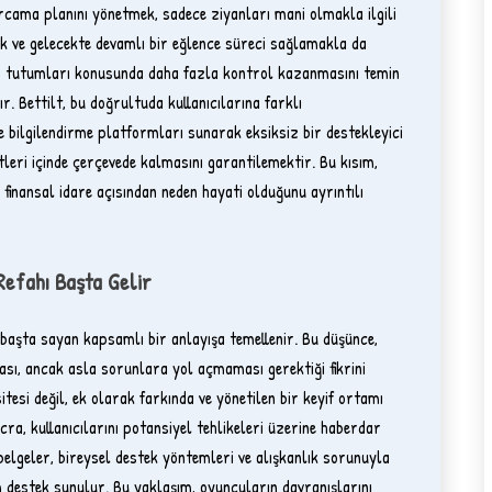
arcama planını yönetmek, sadece ziyanları mani olmakla ilgili
ak ve gelecekte devamlı bir eğlence süreci sağlamakla da
oyun tutumları konusunda daha fazla kontrol kazanmasını temin
. Bettilt, bu doğrultuda kullanıcılarına farklı
i ve bilgilendirme platformları sunarak eksiksiz bir destekleyici
leri içinde çerçevede kalmasını garantilemektir. Bu kısım,
n finansal idare açısından neden hayati olduğunu ayrıntılı
ı Refahı Başta Gelir
ını başta sayan kapsamlı bir anlayışa temellenir. Bu düşünce,
ması, ancak asla sorunlara yol açmaması gerektiği fikrini
itesi değil, ek olarak farkında ve yönetilen bir keyif ortamı
cra, kullanıcılarını potansiyel tehlikeleri üzerine haberdar
 belgeler, bireysel destek yöntemleri ve alışkanlık sorunuyla
 destek sunulur. Bu yaklaşım, oyuncuların davranışlarını