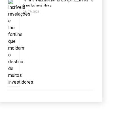
Incríveis revelações e thor fortune que moldam o destino
de muitos investidores
08/07/2026