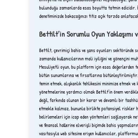
bulunduğu zamanlarda esas boyutta tatmin edicidir. İ
denetiminizde bakacağınızı titiz açık tarzda anlatac
Bettilt’in Sorumlu Oyun Yaklaşımı 
Bettilt, çevrimiçi bahis ve şans oyunları sektöründe sa
zamanda kullanıcılarının mali iyiliğini ve gönençini 
Mesuliyetli oyun, bu platform için esas değerlerden t
bütün sunumlarına ve fırsatlarına bütünleştirilmiştir
temin etmek, alışkanlık tehlikesini minimize etmek ve k
yönetmelerine yardımcı olmak Bettilt’in önem verdikle
değil, farkında olunan bir karar ve devamlı bir taahhü
etmekle kalmaz, bununla birlikte potansiyel riskler h
belirlemeleri için icap eden yöntemleri sağlayarak net
ve finansal hallerine elverişli biçimde bahis yapmaları
vasıtasıyla web sitesine erişen kullanıcılar, platformu