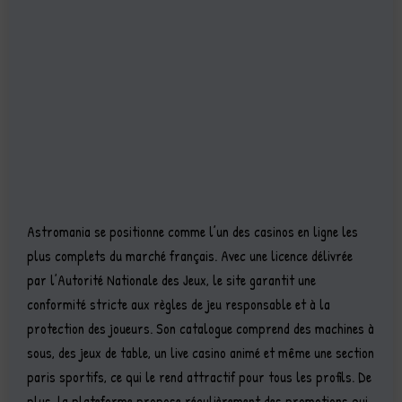
Astromania se positionne comme l’un des casinos en ligne les
plus complets du marché français. Avec une licence délivrée
par l’Autorité Nationale des Jeux, le site garantit une
conformité stricte aux règles de jeu responsable et à la
protection des joueurs. Son catalogue comprend des machines à
sous, des jeux de table, un live casino animé et même une section
paris sportifs, ce qui le rend attractif pour tous les profils. De
plus, la plateforme propose régulièrement des promotions qui