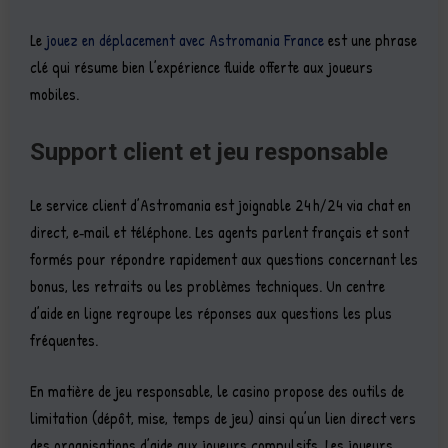
Le
jouez en déplacement avec Astromania France
est une phrase
clé qui résume bien l’expérience fluide offerte aux joueurs
mobiles.
Support client et jeu responsable
Le service client d’Astromania est joignable 24 h/24 via chat en
direct, e‑mail et téléphone. Les agents parlent français et sont
formés pour répondre rapidement aux questions concernant les
bonus, les retraits ou les problèmes techniques. Un centre
d’aide en ligne regroupe les réponses aux questions les plus
fréquentes.
En matière de jeu responsable, le casino propose des outils de
limitation (dépôt, mise, temps de jeu) ainsi qu’un lien direct vers
des organisations d’aide aux joueurs compulsifs. Les joueurs