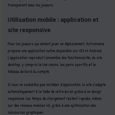
transparent avec les joueurs.
Utilisation mobile : application et
site responsive
Pour les joueurs qui aiment jouer en déplacement, Astromania
propose une application native disponible sur iOS et Android.
L’application reproduit l’ensemble des fonctionnalités du site
desktop, y compris le live casino, les paris sportifs et le
tableau de bord du compte.
Si vous ne souhaitez pas installer d’application, le site s’adapte
automatiquement à la taille de votre écran grâce à un design
responsive. Les temps de chargement restent rapides, même
sur des réseaux mobiles 4G, grâce à une optimisation des
ressources graphiques.