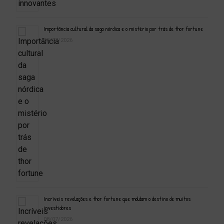
Importância cultural da saga nórdica e o mistério por trás de thor fortune
08/07/2026
Incríveis revelações e thor fortune que moldam o destino de muitos
investidores
08/07/2026