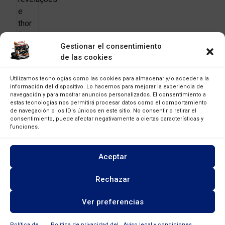
Gestionar el consentimiento
de las cookies
Utilizamos tecnologías como las cookies para almacenar y/o acceder a la
información del dispositivo. Lo hacemos para mejorar la experiencia de
navegación y para mostrar anuncios personalizados. El consentimiento a
estas tecnologías nos permitirá procesar datos como el comportamiento
de navegación o los ID's únicos en este sitio. No consentir o retirar el
consentimiento, puede afectar negativamente a ciertas características y
funciones.
Aceptar
Rechazar
Ver preferencias
Aviso legal
Política de privacidad
Política de Cookies
Contacto
Desarrollador web
Política de
Política de privacidad del
Aviso legal y condiciones