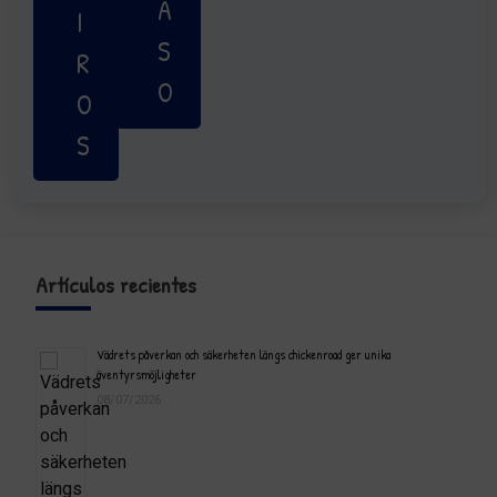
A
I
S
R
O
O
S
Artículos recientes
Vädrets påverkan och säkerheten längs chickenroad ger unika
äventyrsmöjligheter
08/07/2026